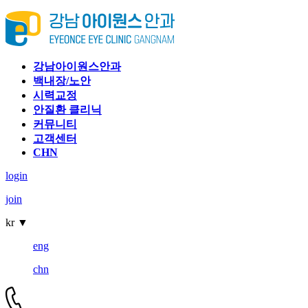
강남아이원스안과
백내장/노안
시력교정
안질환 클리닉
커뮤니티
고객센터
CHN
login
join
kr
▼
eng
chn