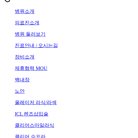
병원소개
의료진소개
병원 둘러보기
진료안내 / 오시는길
장비소개
제휴협력 MOU
백내장
노안
올레이저 라식/라섹
ICL 렌즈삽입술
클리어스마일라식
클리어 수프라