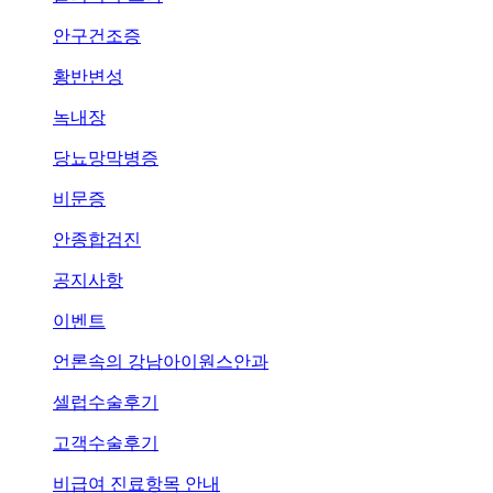
안구건조증
황반변성
녹내장
당뇨망막병증
비문증
안종합검진
공지사항
이벤트
언론속의
강남아이원스안과
셀럽수술후기
고객수술후기
비급여 진료항목 안내