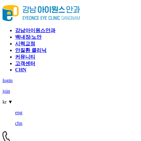
강남아이원스안과
백내장/노안
시력교정
안질환 클리닉
커뮤니티
고객센터
CHN
login
join
kr
▼
eng
chn