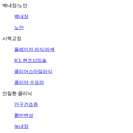
백내장/노안
백내장
노안
시력교정
올레이저 라식/라섹
ICL 렌즈삽입술
클리어스마일라식
클리어 수프라
안질환 클리닉
안구건조증
황반변성
녹내장