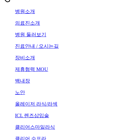
병원소개
의료진소개
병원 둘러보기
진료안내 / 오시는길
장비소개
제휴협력 MOU
백내장
노안
올레이저 라식/라섹
ICL 렌즈삽입술
클리어스마일라식
클리어 수프라