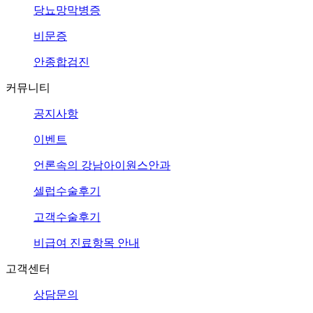
당뇨망막병증
비문증
안종합검진
커뮤니티
공지사항
이벤트
언론속의
강남아이원스안과
셀럽수술후기
고객수술후기
비급여 진료항목 안내
고객센터
상담문의