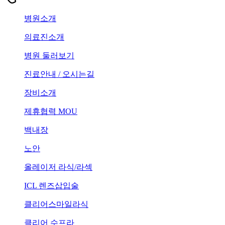
병원소개
의료진소개
병원 둘러보기
진료안내 / 오시는길
장비소개
제휴협력 MOU
백내장
노안
올레이저 라식/라섹
ICL 렌즈삽입술
클리어스마일라식
클리어 수프라