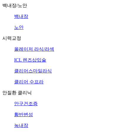
백내장/노안
백내장
노안
시력교정
올레이저 라식/라섹
ICL 렌즈삽입술
클리어스마일라식
클리어 수프라
안질환 클리닉
안구건조증
황반변성
녹내장