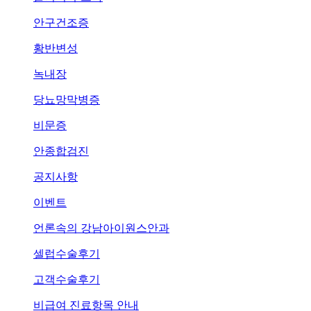
안구건조증
황반변성
녹내장
당뇨망막병증
비문증
안종합검진
공지사항
이벤트
언론속의
강남아이원스안과
셀럽수술후기
고객수술후기
비급여 진료항목 안내