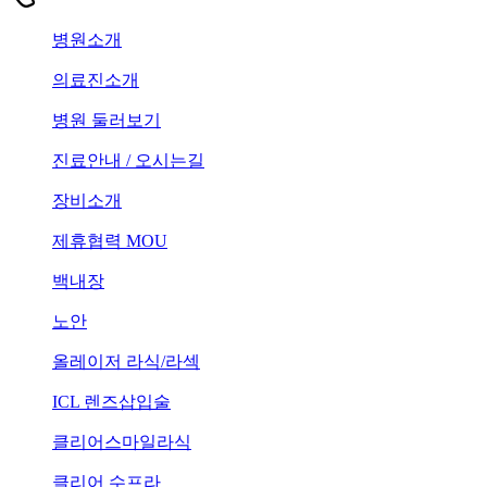
병원소개
의료진소개
병원 둘러보기
진료안내 / 오시는길
장비소개
제휴협력 MOU
백내장
노안
올레이저 라식/라섹
ICL 렌즈삽입술
클리어스마일라식
클리어 수프라