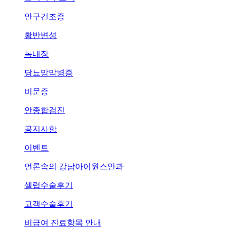
안구건조증
황반변성
녹내장
당뇨망막병증
비문증
안종합검진
공지사항
이벤트
언론속의
강남아이원스안과
셀럽수술후기
고객수술후기
비급여 진료항목 안내