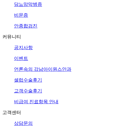
당뇨망막병증
비문증
안종합검진
커뮤니티
공지사항
이벤트
언론속의
강남아이원스안과
셀럽수술후기
고객수술후기
비급여 진료항목 안내
고객센터
상담문의