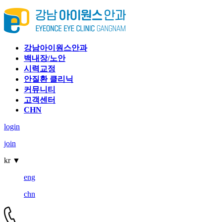
강남아이원스안과
백내장/노안
시력교정
안질환 클리닉
커뮤니티
고객센터
CHN
login
join
kr
▼
eng
chn