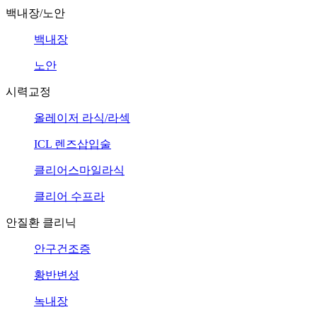
백내장/노안
백내장
노안
시력교정
올레이저 라식/라섹
ICL 렌즈삽입술
클리어스마일라식
클리어 수프라
안질환 클리닉
안구건조증
황반변성
녹내장