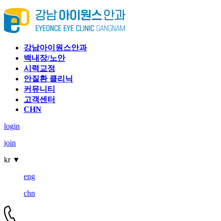
강남아이원스안과
백내장/노안
시력교정
안질환 클리닉
커뮤니티
고객센터
CHN
login
join
kr
▼
eng
chn