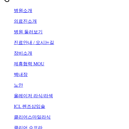
병원소개
의료진소개
병원 둘러보기
진료안내 / 오시는길
장비소개
제휴협력 MOU
백내장
노안
올레이저 라식/라섹
ICL 렌즈삽입술
클리어스마일라식
클리어 수프라