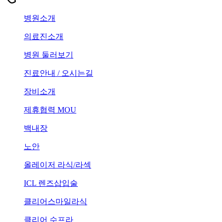
병원소개
의료진소개
병원 둘러보기
진료안내 / 오시는길
장비소개
제휴협력 MOU
백내장
노안
올레이저 라식/라섹
ICL 렌즈삽입술
클리어스마일라식
클리어 수프라