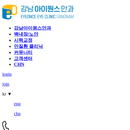
강남아이원스안과
백내장/노안
시력교정
안질환 클리닉
커뮤니티
고객센터
CHN
login
join
kr
▼
eng
chn