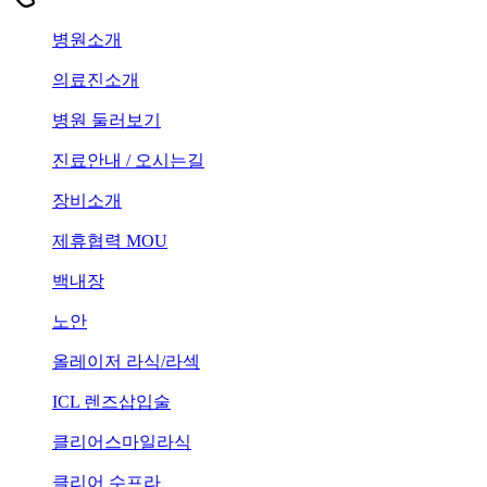
병원소개
의료진소개
병원 둘러보기
진료안내 / 오시는길
장비소개
제휴협력 MOU
백내장
노안
올레이저 라식/라섹
ICL 렌즈삽입술
클리어스마일라식
클리어 수프라