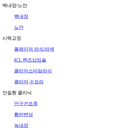
백내장/노안
백내장
노안
시력교정
올레이저 라식/라섹
ICL 렌즈삽입술
클리어스마일라식
클리어 수프라
안질환 클리닉
안구건조증
황반변성
녹내장