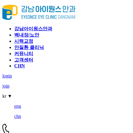
강남아이원스안과
백내장/노안
시력교정
안질환 클리닉
커뮤니티
고객센터
CHN
login
join
kr
▼
eng
chn