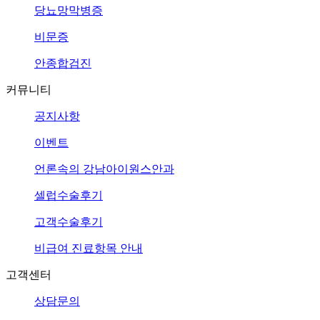
당뇨망막병증
비문증
안종합검진
커뮤니티
공지사항
이벤트
언론속의
강남아이원스안과
셀럽수술후기
고객수술후기
비급여 진료항목 안내
고객센터
상담문의