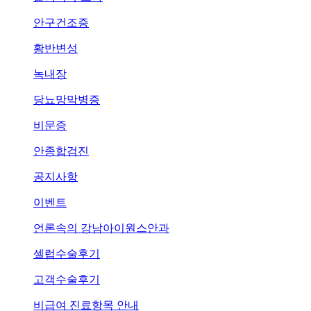
안구건조증
황반변성
녹내장
당뇨망막병증
비문증
안종합검진
공지사항
이벤트
언론속의
강남아이원스안과
셀럽수술후기
고객수술후기
비급여 진료항목 안내